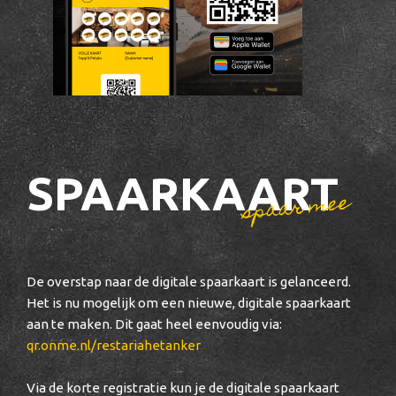
SPAARKAART
spaar mee
De overstap naar de digitale spaarkaart is gelanceerd.
Het is nu mogelijk om een nieuwe, digitale spaarkaart
aan te maken. Dit gaat heel eenvoudig via:
qr.onme.nl/restariahetanker
Via de korte registratie kun je de digitale spaarkaart