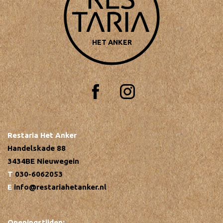
HET ANKER
Restaria Het Anker
Handelskade 88
3434BE Nieuwegein
030-6062053
info@restariahetanker.nl
Openingstijden: