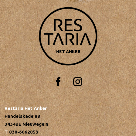
HET ANKER
Restaria Het Anker
Handelskade 88
3434BE Nieuwegein
030-6062053