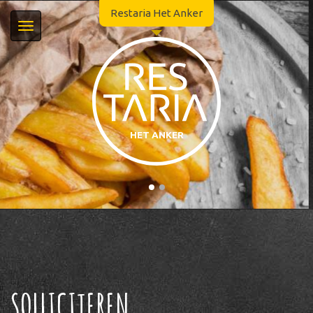
Restaria Het Anker
Navigatie
in-/uitklappen
Momenteel geopend!
HET ANKER
Restaria Het Anker
Handelskade 88
3434BE Nieuwegein
030-6062053
info@restariahetanker.nl
SOLLICITEREN